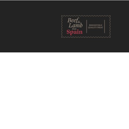
En términos generales, u
información que el sitio
web recopila este tipo 
terceros, las formas en 
de privacidad pertinent
mucho más.
Para obtener más infor