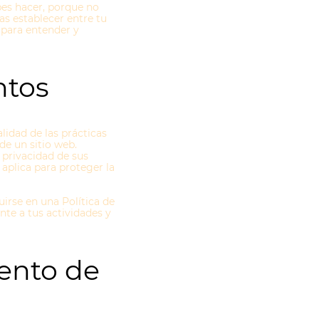
es hacer, porque no
as establecer entre tu
 para entender y
ntos
lidad de las prácticas
de un sitio web.
 privacidad de sus
 aplica para proteger la
uirse en una Política de
nte a tus actividades y
ento de