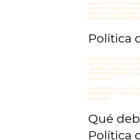
este artículo como ase
podemos saber de antema
negocio y tus clientes
elaborar tu propia Polít
Política
Dicho esto, una Política
de recopilación, uso, di
También suele incluir u
visitantes o clientes, y
privacidad.
Las distintas jurisdicci
Privacidad. Tú eres res
ubicación.
Qué debe
Política