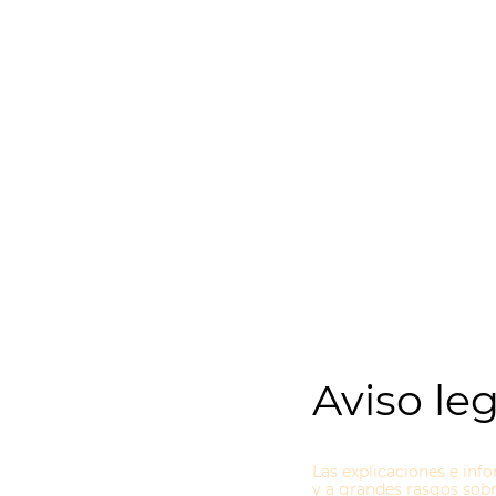
Aviso leg
Las explicaciones e inf
y a grandes rasgos sob