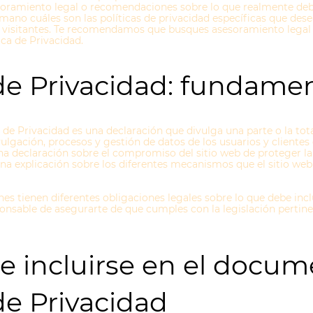
soramiento legal o recomendaciones sobre lo que realmente deb
no cuáles son las políticas de privacidad específicas que dese
 y visitantes. Te recomendamos que busques asesoramiento legal
ica de Privacidad.
 de Privacidad: fundame
 de Privacidad es una declaración que divulga una parte o la tota
vulgación, procesos y gestión de datos de los usuarios y clientes 
na declaración sobre el compromiso del sitio web de proteger la
 una explicación sobre los diferentes mecanismos que el sitio web
ones tienen diferentes obligaciones legales sobre lo que debe incl
ponsable de asegurarte de que cumples con la legislación pertine
 incluirse en el docum
 de Privacidad