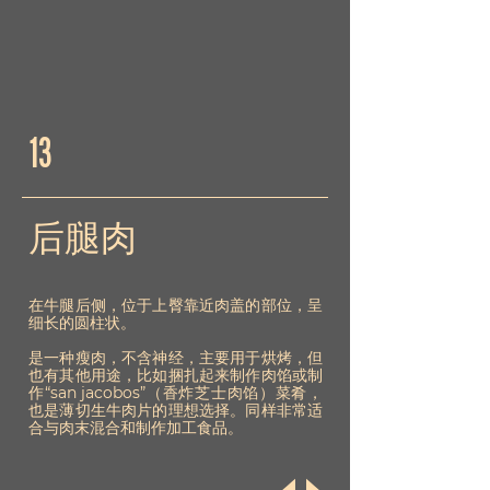
13
后腿肉
在牛腿后侧，位于上臀靠近肉盖的部位，呈
细长的圆柱状。
是一种瘦肉，不含神经，主要用于烘烤，但
也有其他用途，比如捆扎起来制作肉馅或制
作“san jacobos”（香炸芝士肉馅）菜肴，
也是薄切生牛肉片的理想选择。同样非常适
合与肉末混合和制作加工食品。